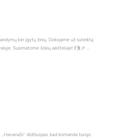
šbandymų bei įgytų žinių. Dėkojame už suteiktą
valyje. Susimatome šokių aikštelėje! 💃🕺🎉
. „HavanaSi“ didžiuojasi, kad komanda turėjo