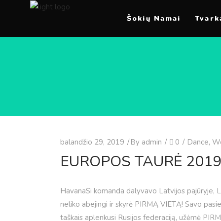
Šokių Namai
Tvark
balandžio 29, 2019
By
admin
0
Dance
,
Wo
EUROPOS TAURĖ 201
HavanaSi komanda dalyvavo Latvijos pajūryje, 
neliko abejingi ir skyrė PIRMĄ VIETĄ! Savo pasie
taškais aplenkusi Rusijos federaciją, užėmė PIR