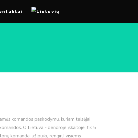
ontaktai
amės komandos pasirodymu, kuriam teisėjai
komandos. O Lietuva - bendroje įskaitoje, tik 5
orių komandai už puikų renginį, visiems