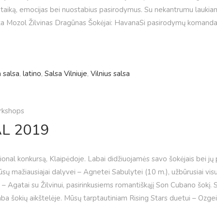
taiką, emocijas bei nuostabius pasirodymus. Su nekantrumu laukiam
ata Mozol Žilvinas Dragūnas Šokėjai: HavanaSi pasirodymų komand
a salsa
,
latino
,
Salsa Vilniuje
,
Vilnius salsa
kshops
L 2019
ational konkursą, Klaipėdoje. Labai didžiuojamės savo šokėjais bei 
mažiausiajai dalyvei – Agnetei Sabulytei (10 m.), užbūrusiai visus
 Agatai su Žilvinui, pasirinkusiems romantiškąjį Son Cubano šokį. S
mba šokių aikštelėje. Mūsų tarptautiniam Rising Stars duetui – Ozgei