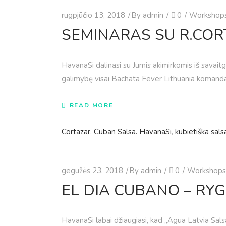
rugpjūčio 13, 2018
By
admin
0
Workshop
SEMINARAS SU R.CO
HavanaSi dalinasi su Jumis akimirkomis iš savaitg
galimybę visai Bachata Fever Lithuania komandai i
READ MORE
Cortazar
,
Cuban Salsa. HavanaSi
,
kubietiška sals
gegužės 23, 2018
By
admin
0
Workshops
EL DIA CUBANO – RY
HavanaSi labai džiaugiasi, kad „Agua Latvia Sal