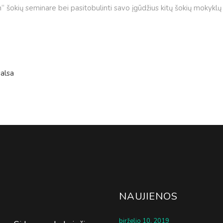
un“ šokių seminare bei pasitobulinti savo įgūdžius kitų šokių moky
salsa
NAUJIENOS
birželio 10, 2019