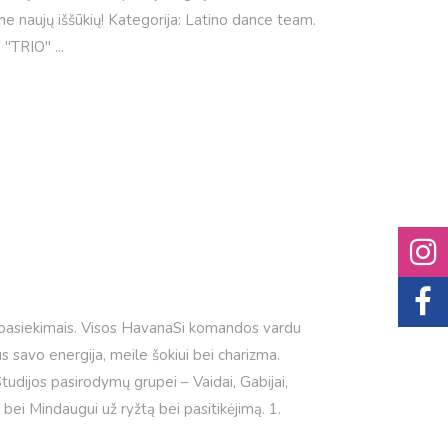
e naujų iššūkių! Kategorija: Latino dance team.
a "TRIO"
jų pasiekimais. Visos HavanaSi komandos vardu
 savo energija, meile šokiui bei charizma.
tudijos pasirodymų grupei – Vaidai, Gabijai,
 bei Mindaugui už ryžtą bei pasitikėjimą. 1.