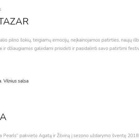
s
RTAZAR
alio pilno šokių, teigiamų emocijų, neįkainojamos patirties, naujų i
r džiaugiamės galėdami prisidėti ir pasidalinti savo patirtimi festi
a
,
Vilnius salsa
GA
sa Pearls“ pakvietė Agatą ir Žilviną į sezono uždarymo šventę 2018