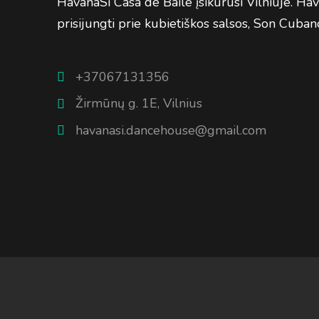
HavanaSi Casa de Baile įsikūrusi Vilniuje. H
prisijungti prie kubietiškos salsos, Son Cubano
+37067131356
Žirmūnų g. 1E, Vilnius
havanasi.dancehouse@gmail.com