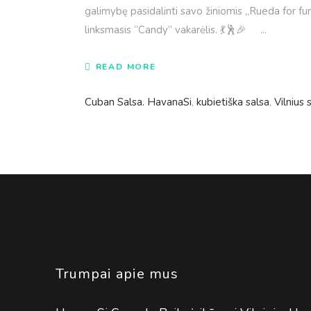
galimybę pasidalinti savo žiniomis „Rueda for f
linksmasis “Candy” vakarėlis. 💃🕺🎉
READ MORE
Cuban Salsa. HavanaSi
,
kubietiška salsa
,
Vilnius 
Trumpai apie mus