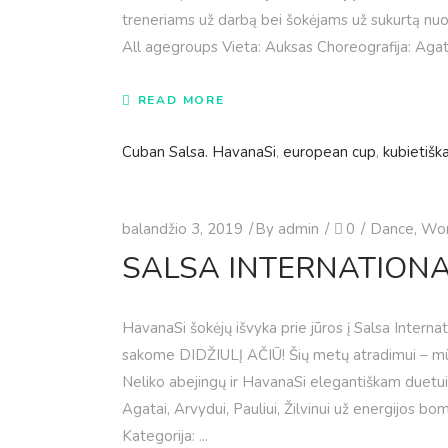
treneriams už darbą bei šokėjams už sukurtą nuo
All agegroups Vieta: Auksas Choreografija: Ag
READ MORE
Cuban Salsa. HavanaSi
,
european cup
,
kubietišk
balandžio 3, 2019
By
admin
0
Dance
,
Wor
SALSA INTERNATIONA
HavanaSi šokėjų išvyka prie jūros į Salsa Intern
sakome DIDŽIULĮ AČIŪ! Šių metų atradimui – mūsų 
Neliko abejingų ir HavanaSi elegantiškam duetui –
Agatai, Arvydui, Pauliui, Žilvinui už energijos bo
Kategorija: