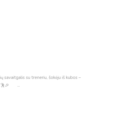
 savaitgalis su treneriu, šokėju iš kubos –
es. 💃🕺🎉