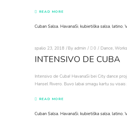
READ MORE
Cuban Salsa. HavanaSi
,
kubietiška salsa
,
latino
,
V
spalio 23, 2018
By
admin
0
Dance
,
Works
INTENSIVO DE CUBA
Intensivo de Cuba! HavanaSi bei City dance projek
Hansel Rivero. Buvo labai smagu kartu su visais p
READ MORE
Cuban Salsa. HavanaSi
,
kubietiška salsa
,
latino
,
V