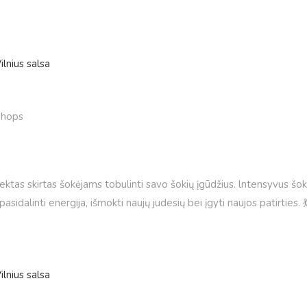
ilnius salsa
hops
tas skirtas šokėjams tobulinti savo šokių įgūdžius. lntensyvus šokių
asidalinti energija, išmokti naujų judesių bei įgyti naujos patirti
ilnius salsa