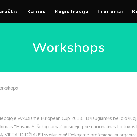
araštis
Kainos
Registracija
Treneriai
K
Workshops
rkshops
9
Liepojoje vykusiame European Cup 2019. Džiaugiamės bei didžiuoj
kimais "HavanaSi šokių namai" prisidėjo prie nacionalinės Lietuvos 
MĄ VIETĄ! DIDŽIAUSI sveikinimai! Dėkojame profesionaliai organizat