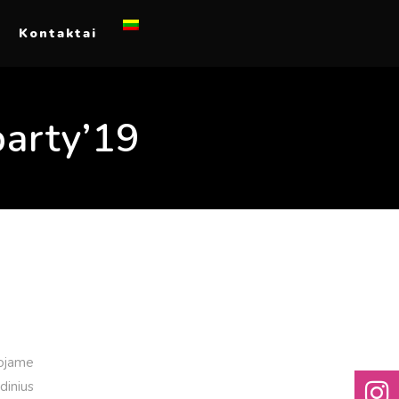
Kontaktai
party’19
kojame
dinius