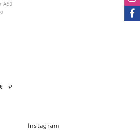
s Ačiū
s!
Instagram