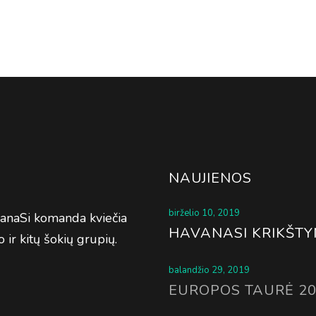
NAUJIENOS
birželio 10, 2019
avanaSi komanda kviečia
HAVANASI KRIKŠTY
 ir kitų šokių grupių.
balandžio 29, 2019
EUROPOS TAURĖ 2