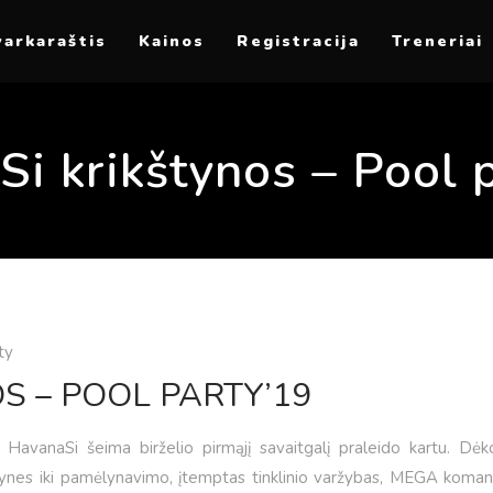
varkaraštis
Kainos
Registracija
Treneriai
i krikštynos – Pool 
ty
S – POOL PARTY’19
, HavanaSi šeima birželio pirmąjį savaitgalį praleido kartu. Dė
dynes iki pamėlynavimo, įtemptas tinklinio varžybas, MEGA koman