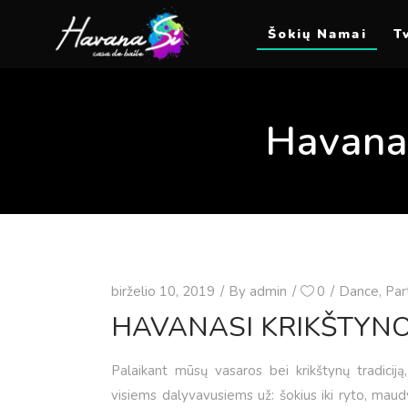
Šokių Namai
T
HavanaS
birželio 10, 2019
By
admin
0
Dance
,
Par
HAVANASI KRIKŠTYNO
Palaikant mūsų vasaros bei krikštynų tradiciją
visiems dalyvavusiems už: šokius iki ryto, mau