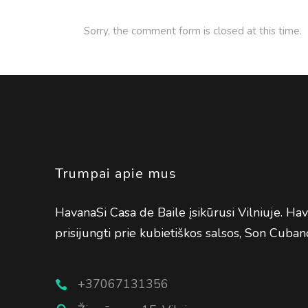
Sorry, the comment form is closed at this time.
Trumpai apie mus
HavanaSi Casa de Baile įsikūrusi Vilniuje. H
prisijungti prie kubietiškos salsos, Son Cubano
+37067131356