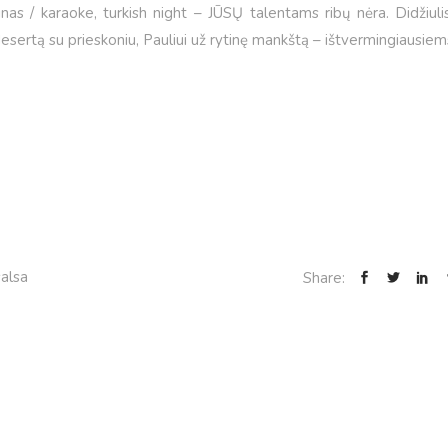
nas / karaoke, turkish night – JŪSŲ talentams ribų nėra. Didžiuli
 desertą su prieskoniu, Pauliui už rytinę mankštą – ištvermingiausiem
salsa
Share: