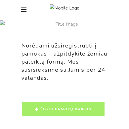
Registracija
Norėdami užsiregistruoti į
pamokas – užpildykite žemiau
pateiktą formą. Mes
susisieksime su Jumis per 24
valandas.
ŠOKIŲ PAMOKŲ KAINOS