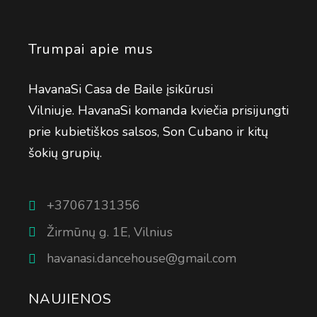
Trumpai apie mus
HavanaSi Casa de Baile įsikūrusi
Vilniuje. HavanaSi komanda kviečia prisijungti
prie kubietiškos salsos, Son Cubano ir kitų
šokių grupių.
+37067131356
Žirmūnų g. 1E, Vilnius
havanasi.dancehouse@gmail.com
NAUJIENOS