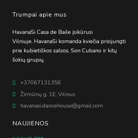
Trumpai apie mus
HavanaSi Casa de Baile įsikūrusi
Vilniuje. HavanaSi komanda kviečia prisijungti
prie kubietiškos salsos, Son Cubano ir kitų
šokių grupių.
+37067131356
Žirmūnų g. 1E, Vilnius
havanasi.dancehouse@gmail.com
NAUJIENOS