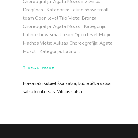
Choreografija: Agata Mozol ir Žilvinas
Dragūnas Kategorija: Latino show small
team Open level Trio Vieta: Bronza
Choreografija: Agata Mozol Kategorija:
Latino show small team Open level Magic
Machos Vieta: Auksas Choreografija: Agata
Mozol Kategorija: Latino
READ MORE
HavanaSi kubietiška salsa
,
kubietiška salsa
,
salsa konkursas
,
Vilnius salsa