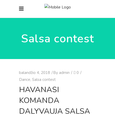
Salsa contest
balandžio 4, 2018
By
admin
0
Dance
,
Salsa contest
HAVANASI
KOMANDA
DALYVAUJA SALSA