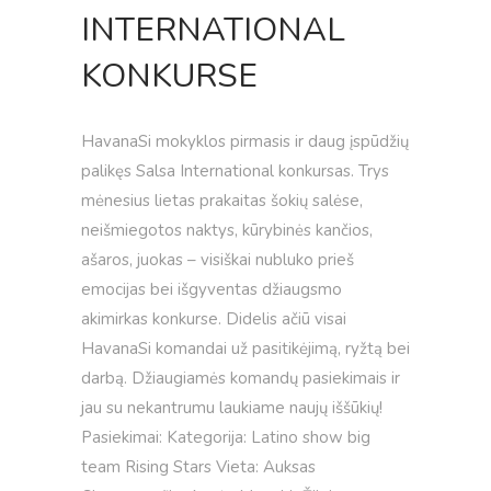
INTERNATIONAL
KONKURSE
HavanaSi mokyklos pirmasis ir daug įspūdžių
palikęs Salsa International konkursas. Trys
mėnesius lietas prakaitas šokių salėse,
neišmiegotos naktys, kūrybinės kančios,
ašaros, juokas – visiškai nubluko prieš
emocijas bei išgyventas džiaugsmo
akimirkas konkurse. Didelis ačiū visai
HavanaSi komandai už pasitikėjimą, ryžtą bei
darbą. Džiaugiamės komandų pasiekimais ir
jau su nekantrumu laukiame naujų iššūkių!
Pasiekimai: Kategorija: Latino show big
team Rising Stars Vieta: Auksas